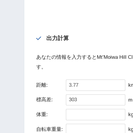
出力計算
あなたの情報を入力するとMt’Moiwa Hil
す。
距離:
k
標高差:
m
体重:
k
自転車重量:
k