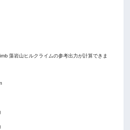
l Climb 藻岩山ヒルクライムの参考出力が計算できま
m
g
g