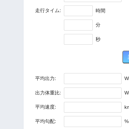
走行タイム:
時間
分
秒
平均出力:
W
出力体重比:
W
平均速度:
k
平均勾配:
%