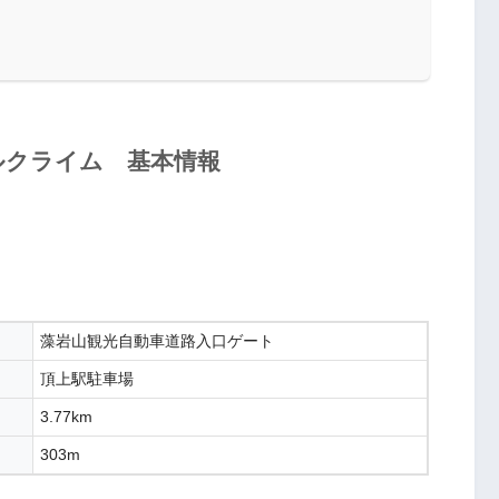
藻岩山ヒルクライム 基本情報
藻岩山観光自動車道路入口ゲート
頂上駅駐車場
3.77km
303m