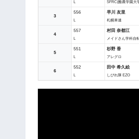
L
SFRC(酪農学園大
556
早川 友里
3
L
札幌車連
557
村田 奈都江
4
L
メイドさん学科自
551
杉野 香
5
L
アレグロ
552
田中 希久絵
6
L
しびれ隊 EZO