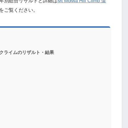
クライムの年別総合リザルトと詳細は
Mt’Moiwa Hill Climb 藻
をご覧ください。
藻岩山ヒルクライムのリザルト・結果