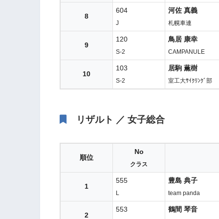
604
河佐 真義
8
J
札幌車連
120
鳥居 康幸
9
S-2
CAMPANULE
103
居駒 薫樹
10
S-2
室工大ｻｲｸﾘﾝｸﾞ部
リザルト ／ 女子総合
No
順位
クラス
555
豊島 典子
1
L
team panda
553
鶴間 琴音
2