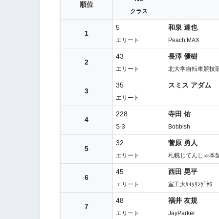
順位
クラス
5
和泉 達也
1
エリート
Peach MAX
43
長澤 優樹
2
エリート
北大学自転車競技
35
スミス アダム
3
エリート
228
寺田 佑
4
S-3
Bobbish
32
菅原 勇人
5
エリート
札幌じてんしゃ本
45
西田 晃平
6
エリート
室工大ｻｲｸﾘﾝｸﾞ部
48
福井 友規
7
エリート
JayParker