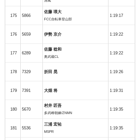
清風
佐藤 瑛大
175
5866
1:19:17
FCC自転車登山部
176
5659
伊勢 京介
1:19:22
佐藤 稔和
177
6289
1:19:22
奥武蔵CL
178
7329
折田 晃
1:19:26
179
7391
大畑 将
1:19:31
村井 匠吾
180
5670
1:19:35
多武峰朝練/ZNMN
三浦 宏祐
181
5536
1:19:35
MSPR