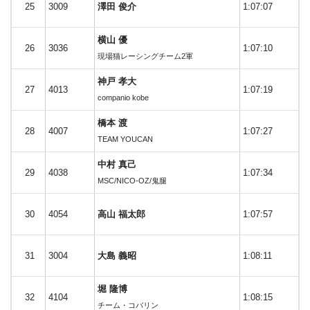
25
3009
澤田 俊介
1:07:07
横山 優
26
3036
1:07:10
現場猫レーシングチーム2軍
神戸 孝大
27
4013
1:07:19
companio kobe
橋本 渡
28
4007
1:07:27
TEAM YOUCAN
中村 真己
29
4038
1:07:34
MSC/NICO-OZ/鬼腿
30
4054
高山 福太郎
1:07:57
31
3004
大島 義昭
1:08:11
堀 隆博
32
4104
1:08:15
チーム・コバリン