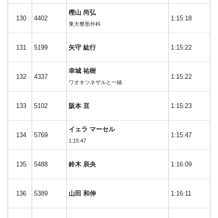
樫山 尚弘
130
4402
1:15:18
東大整形外科
131
5199
矢守 紘行
1:15:22
幸城 祐樹
132
4337
1:15:22
ワオキツネザルと一緒
133
5102
阪本 亘
1:15:23
イェラ マーセル
134
5769
1:15:47
1:15:47
135
5488
鈴木 辰央
1:16:09
136
5389
山田 和伸
1:16:11