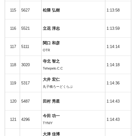
115
5627
松隈 弘樹
1:13:58
116
5521
立花 淳志
1:13:59
関口 和彦
117
5111
1:14:14
OTR
寺北 智之
118
3020
1:14:18
Tehepelo.C.C
大井 宏仁
119
5317
1:14:36
丸子橋ろーどくらぶ
120
5487
田村 秀星
1:14:43
今田 功一
121
4296
1:14:43
TYNIY
大津 佳博