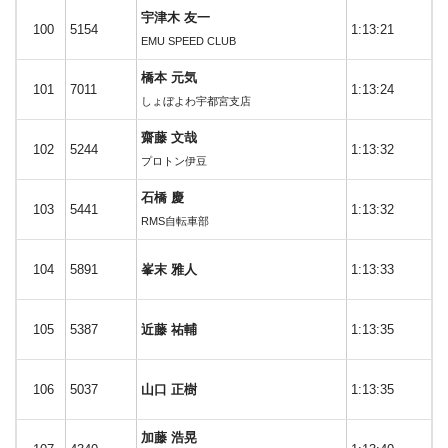
宇津木 友一
100
5154
1:13:21
EMU SPEED CLUB
橋本 元気
101
7011
1:13:24
しょぼよわ宇都宮支店
齋藤 文哉
102
5244
1:13:32
プロトン伊豆
石橋 慶
103
5441
1:13:32
RMS自転車部
104
5891
峯末 雅人
1:13:33
105
5387
近藤 祐輔
1:13:35
106
5037
山口 正樹
1:13:35
加藤 浩晃