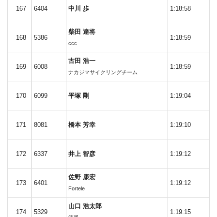
167
6404
中川 歩
1:18:58
柴田 達将
168
5386
1:18:59
ccc
古田 浩一
169
6008
1:18:59
ナカジマサイクリングチーム
170
6099
平塚 剛
1:19:04
171
8081
橋本 芳幸
1:19:10
172
6337
井上 智彦
1:19:12
佐野 康宏
173
6401
1:19:12
Fortele
山口 浩太郎
174
5329
1:19:15