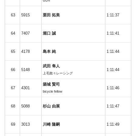
GDV
63
5915
栗田 拓美
1:11:37
64
7407
堀口 誠
1:11:41
65
4178
島本 純
1:11:44
武田 隼人
66
5148
1:11:44
上毛散々レーシング
築城 賢司
67
4301
1:11:46
bicycle fellow
68
5088
杉山 由展
1:11:47
69
3013
川崎 隆嗣
1:11:49