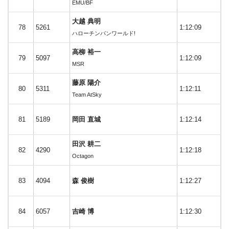
EMU/BF
大越 典明
78
5261
1:12:09
ハローチンパンワールド!
高柳 裕一
79
5097
1:12:09
MSR
藤原 陽介
80
5311
1:12:11
Team AtSky
81
5189
岡田 直城
1:12:14
田沢 耕二
82
4290
1:12:18
Octagon
83
4094
森 俊樹
1:12:27
84
6057
吉崎 博
1:12:30