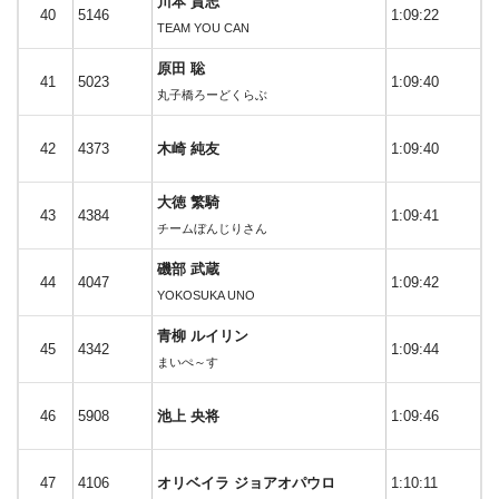
川本 貴志
40
5146
1:09:22
TEAM YOU CAN
原田 聡
41
5023
1:09:40
丸子橋ろーどくらぶ
42
4373
木崎 純友
1:09:40
大徳 繁騎
43
4384
1:09:41
チームぼんじりさん
磯部 武蔵
44
4047
1:09:42
YOKOSUKA UNO
青柳 ルイリン
45
4342
1:09:44
まいぺ～す
46
5908
池上 央将
1:09:46
47
4106
オリベイラ ジョアオパウロ
1:10:11