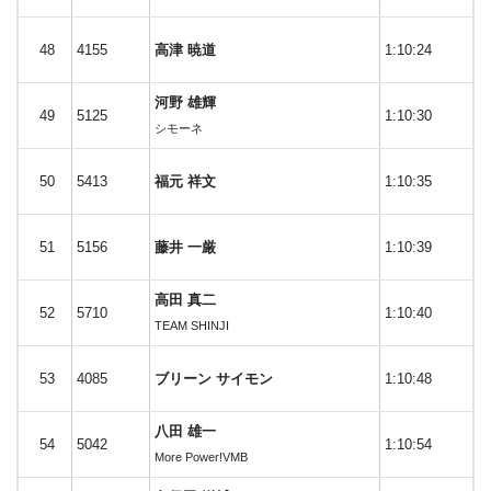
48
4155
高津 暁道
1:10:24
河野 雄輝
49
5125
1:10:30
シモーネ
50
5413
福元 祥文
1:10:35
51
5156
藤井 一厳
1:10:39
高田 真二
52
5710
1:10:40
TEAM SHINJI
53
4085
ブリーン サイモン
1:10:48
八田 雄一
54
5042
1:10:54
More Power!VMB