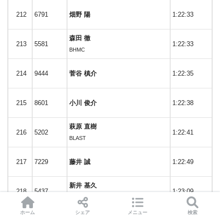
212
6791
畑野 陽
1:22:33
森田 徹
213
5581
1:22:33
BHMC
214
9444
菅谷 槙介
1:22:35
215
8601
小川 俊介
1:22:38
萩原 直樹
216
5202
1:22:41
BLAST
217
7229
藤井 誠
1:22:49
新井 基久
218
5437
1:23:09
team WA
ホーム
シェア
メニュー
検索