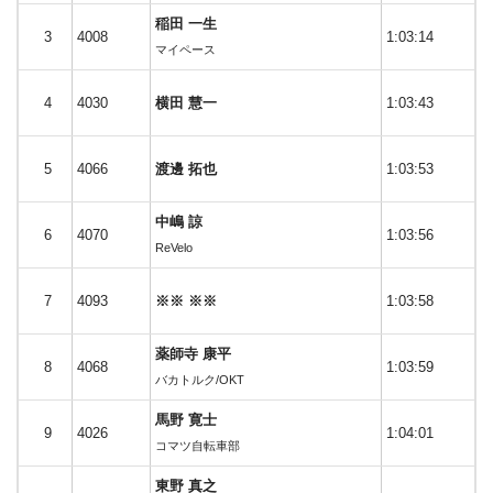
稲田 一生
3
4008
1:03:14
マイペース
4
4030
横田 慧一
1:03:43
5
4066
渡邊 拓也
1:03:53
中嶋 諒
6
4070
1:03:56
ReVelo
7
4093
※※ ※※
1:03:58
薬師寺 康平
8
4068
1:03:59
バカトルク/OKT
馬野 寛士
9
4026
1:04:01
コマツ自転車部
東野 真之