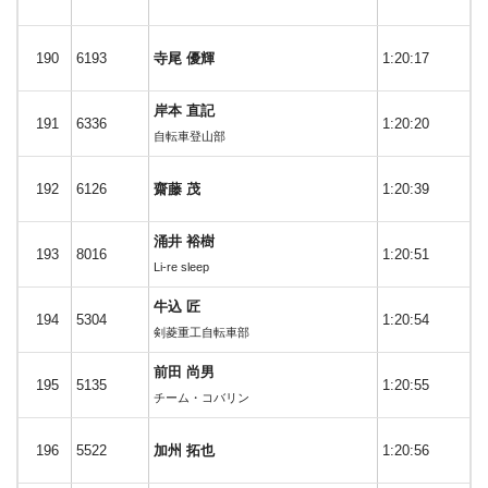
190
6193
寺尾 優輝
1:20:17
岸本 直記
191
6336
1:20:20
自転車登山部
192
6126
齋藤 茂
1:20:39
涌井 裕樹
193
8016
1:20:51
Li-re sleep
牛込 匠
194
5304
1:20:54
剣菱重工自転車部
前田 尚男
195
5135
1:20:55
チーム・コバリン
196
5522
加州 拓也
1:20:56