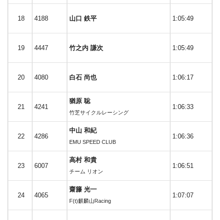
18
4188
山口 鉄平
1:05:49
19
4447
竹之内 謙次
1:05:49
20
4080
白石 尚也
1:06:17
猶原 聡
21
4241
1:06:33
竹芝サイクルレーシング
中山 和紀
22
4286
1:06:36
EMU SPEED CLUB
高村 和貴
23
6007
1:06:51
チーム リオン
齋籐 光一
24
4065
1:07:07
F(t)麒麟山Racing