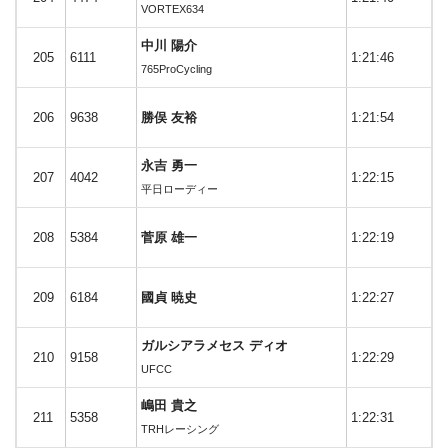
VORTEX634
中川 陽介
205
6111
1:21:46
765ProCycling
206
9638
勝俣 友裕
1:21:54
永吉 勇一
207
4042
1:22:15
平日ローディー
208
5384
菅原 雄一
1:22:19
209
6184
國貞 暁史
1:22:27
ガルシアラメセス ディオ
210
9158
1:22:29
UFCC
嶋田 貴之
211
5358
1:22:31
TRHレーシング