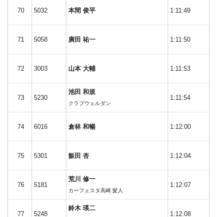
70
5032
本間 俊平
1:11:49
71
5058
廣田 祐一
1:11:50
72
3003
山本 大輔
1:11:53
池田 和規
73
5230
1:11:54
クラブウェルダン
74
6016
倉林 和暢
1:12:00
75
5301
飯田 杏
1:12:04
荒川 修一
76
5181
1:12:07
カーフェスタ高崎 髪人
鈴木 瑛二
77
5248
1:12:08