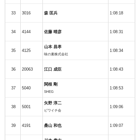
33
3016
森 匡兵
1:08:18
34
4144
佐藤 晴彦
1:08:31
山本 昌孝
35
4125
1:08:34
味の素株式会社
36
20063
江口 成臣
1:08:43
関根 剛
37
5040
1:08:53
SHEG
矢野 淳二
38
5001
1:09:06
ビワイチ会
39
4191
桑山 和也
1:09:07