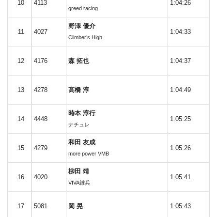
10
4113
1:04:26
greed racing
野澤 優介
11
4027
1:04:33
Climber’s High
12
4176
森 拓也
1:04:37
13
4278
高橋 淳
1:04:49
時本 淳行
14
4448
1:05:25
ナチュレ
和田 友成
15
4279
1:05:26
more power VMB
柳田 靖
16
4020
1:05:41
VIVA雑兵
17
5081
岡 晃
1:05:43