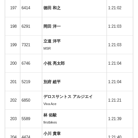
197
6414
徳田 和之
1:21:02
198
6291
岡田 洋一
1:21:03
立道 洋平
199
7321
1:21:03
MSR
200
6746
小祝 亮太郎
1:21:04
201
5219
別府 総平
1:21:04
デロスサントス アルジエイ
202
6850
1:21:21
Viva Ace
林 佑駿
203
5589
1:21:39
firstbikes
小川 貴章
204
4474
1:21:40