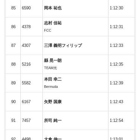
85
6590
岡本 祐也
1:12:30
志村 佳祐
86
4378
1:12:31
FCC
87
4307
三澤 義明フィリップ
1:12:33
縣 晃一朗
88
5216
1:12:35
TEAM光
本田 幸二
89
5582
1:12:39
Bermuda
90
6167
矢野 国康
1:12:43
91
7457
所司 純一
1:12:54
92
4498
大倉 伸一
1:13:01