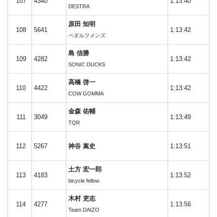
107
4340
1:13:40
DESTRA
原田 知明
108
5641
1:13:42
ペダルフメンズ
島 信勝
109
4282
1:13:42
SONIC DUCKS
高橋 啓一
110
4422
1:13:42
COW GOMMA
金森 佑輔
111
3049
1:13:49
TQR
112
5267
神谷 嵩史
1:13:51
土方 宏一郎
113
4183
1:13:52
bicycle fellow
木村 吏志
114
4277
1:13:56
Team DAIZO